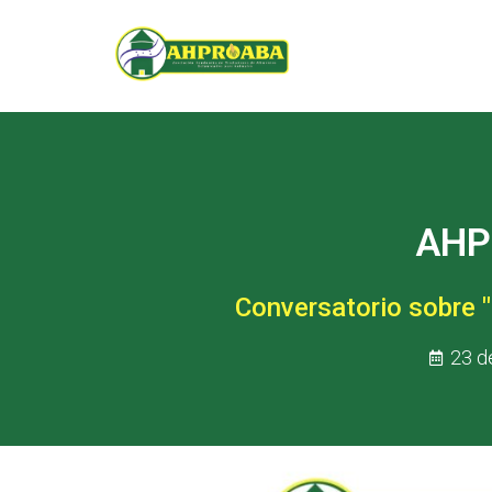
AHPR
Conversatorio sobre "
23 d